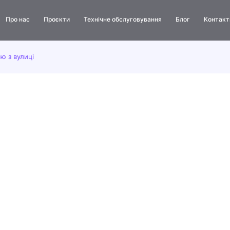
Про нас
Проєкти
Технічне обслуговування
Блог
Контакт
Біжучий рядок
ю з вулиці