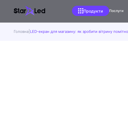
Продукти
Послуги
Світлодіодний
екран для обміну
валют
Головна
LED-екран для магазину: як зробити вітрину помітно