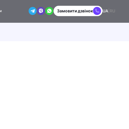
Замовити дзвінок
UA
|
RU
и