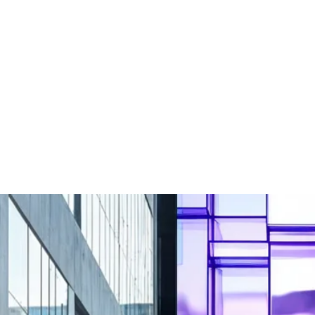
Світлодіодні цінники
Світлодіодна вивіска
Світлодіодний аптечний
Світлодіодний екран для
хрест
обміну валют
Біжучий рядок