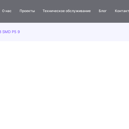
О нас
Проекты
Техническое обслуживание
Блог
Контак
Бегущая строка
B SMD P5 9