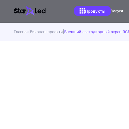
Продукты
Услуги
Светодиодный
экран для обмена
валют
Главная
Виконані проєкти
Внешний светодиодный экран RG