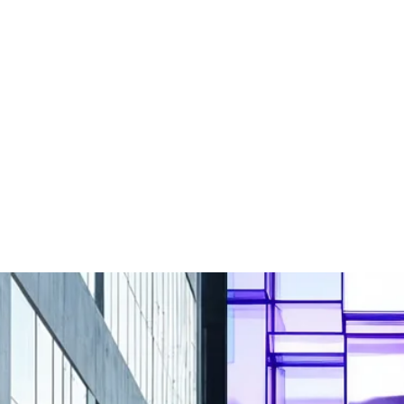
Светодиодные ценники
Светодиодная вывеска
Светодиодный аптечный
Светодиодный экран для
крест
обмена валют
Бегущая строка