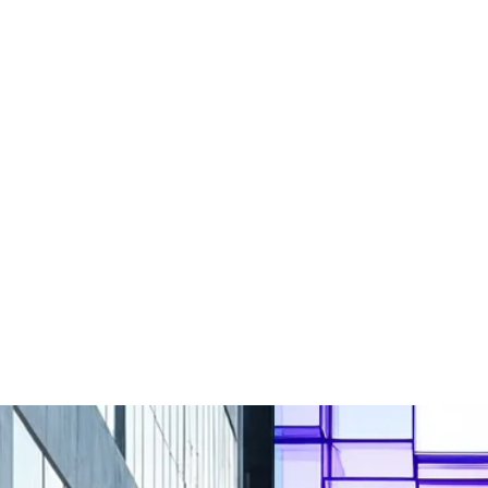
Светодиодные ценники
Светодиодная вывеска
Светодиодный аптечный
Светодиодный экран для
крест
обмена валют
Бегущая строка